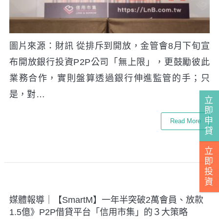
圖片來源：財訊 從排斥到開放，金管會8月下旬宣
布開放銀行投資P2P公司「無上限」，更鼓勵彼此
業務合作，實則盤算透過銀行伸進監管的手；只
是，對…
立
即
申
Read More
貸
立
即
投
資
媒體報導｜【SmartM】一年半突破2萬會員、放款
1.5億》P2P借貸平台「信用市集」的３大策略