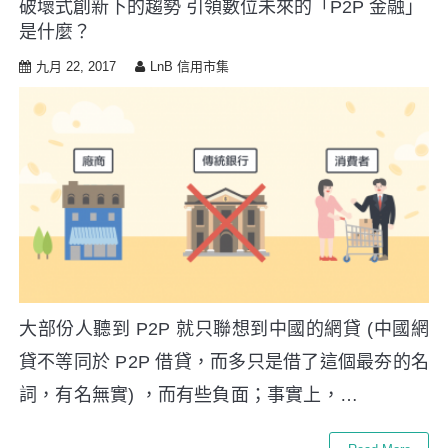
破壞式創新下的趨勢 引領數位未來的「P2P 金融」
i
是什麼？
p
t
九月 22, 2017
LnB 信用市集
o
c
o
n
t
e
n
t
大部份人聽到 P2P 就只聯想到中國的網貸 (中國網
貸不等同於 P2P 借貸，而多只是借了這個最夯的名
詞，有名無實) ，而有些負面；事實上，…