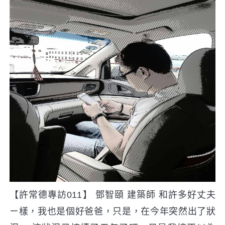
【許常德專訪011】 鄧智頤 建築師 和許多好丈夫
ㄧ樣，我也是個好爸爸，只是，在今年突然出了狀