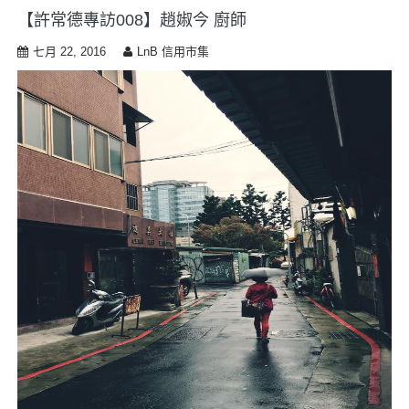
【許常德專訪008】趙婌今 廚師
七月 22, 2016
LnB 信用市集