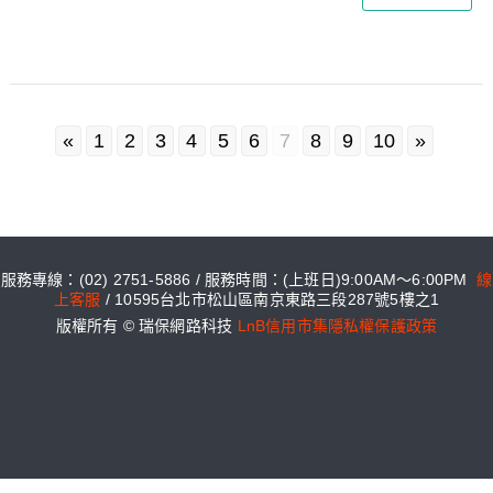
«
1
2
3
4
5
6
7
8
9
10
»
服務專線：(02) 2751-5886 / 服務時間：(上班日)9:00AM～6:00PM
線
上客服
/ 10595台北市松山區南京東路三段287號5樓之1
版權所有 © 瑞保網路科技
LnB信用市集隱私權保護政策