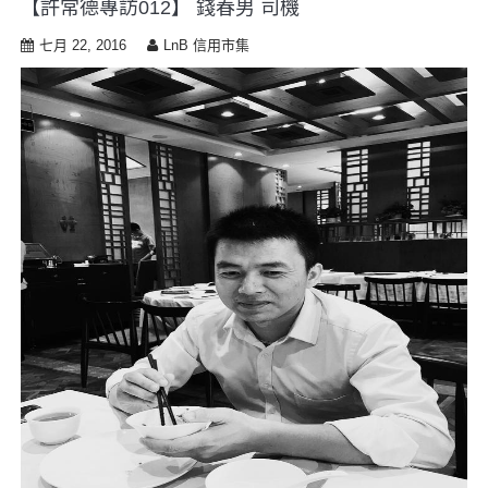
【許常德專訪012】 錢春男 司機
i
p
七月 22, 2016
LnB 信用市集
t
o
c
o
n
t
e
n
t