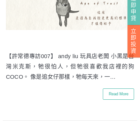
即
申
貸
立
即
投
資
【許常德專訪007】 andy liu 玩具店老闆 小黑是台
灣米克斯，牠很怕人，但牠很喜歡我店裡的狗
COCO。 像是追女仔那樣，牠每天來，一…
Read More