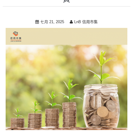
i
p
t
七月 21, 2025
LnB 信用市集
o
c
o
n
t
e
n
t