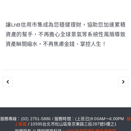
讓LnB信用市集成為您穩健理財，協助您加速累積
資產的幫手，不再擔心全球景氣等系統性風險導致
資產瞬間縮水，不再焦慮金錢、掌控人生！
文
章
導
覽
服務專線：(02) 2751-5886 / 服務時間：(上班日)9:00AM～6:00PM
線
上客服
/ 10595台北市松山區南京東路三段287號5樓之1
版權所有 © 瑞保網路科技
LnB信用市集隱私權保護政策