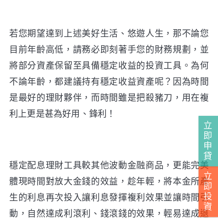
若您期望達到上述美好生活、悠遊人生，那不論您
目前年齡高低，請務必即刻著手您的財務規劃，並
將部分資產保留至具備穩定收益的投資工具。為何
不論年齡，都建議持有穩定收益資產呢？因為時間
是最好的理財夥伴，而時間雖是把殺豬刀，用在複
利上更是甚為好用、鋒利！
立
即
申
貸
穩定配息理財工具較其他波動金融商品，更能完美
立
體現時間對放大金錢的效益，趁年輕，將本金所產
即
投
生的利息再次投入讓利息發揮複利效果並讓時間引
資
動，自然達成利滾利、錢滾錢的效果，輕易達成退