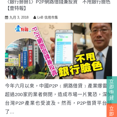
〈銀行掰掰1〉P2P網路借錢兼投資 不甩銀行臉色
i
【壹特報】
p
t
九月 3, 2018
LnB 信用市集
o
c
o
n
t
e
n
t
立
今年六月以來，中國P2P﹝網路借貸﹞產業爆雷，
即
申
超過200家的業者倒閉，造成市場一片驚恐，深怕
貸
台灣P2P產業也受波及。然而，P2P借貸平台除
立
了…
即