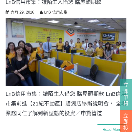
LnB信用市集：讓陌生人借您 購屋頭期款
i
p
六月 29, 2016
LnB 信用市集
t
o
c
o
n
t
e
n
t
立
即
LnB信用市集：讓陌生人借您 購屋頭期款 LnB信用
申
貸
市集前進【21紀不動產】碧湖店舉辦說明會， 全場
業務同仁了解到新型態的投資／申貸管道
立
即
投
Read More