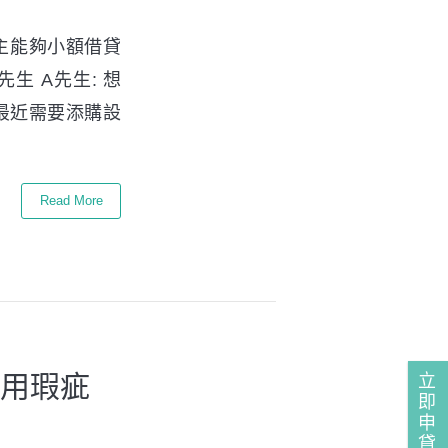
業主能夠小額借貸
生 A先生: 想
最近需要添購設
Read More
信用瑕疵
立
即
申
貸