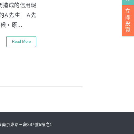
意間造成的信用瑕
立
的A先生 A先
即
投
時候，原…
資
Read More
山區南京東路三段287號5樓之1