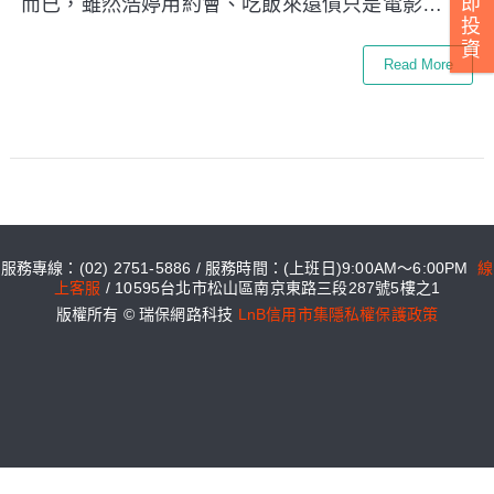
即
而已，雖然浩婷用約會、吃飯來還債只是電影…
投
資
Read More
服務專線：(02) 2751-5886 / 服務時間：(上班日)9:00AM～6:00PM
線
上客服
/ 10595台北市松山區南京東路三段287號5樓之1
版權所有 © 瑞保網路科技
LnB信用市集隱私權保護政策