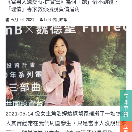
《當男人戀愛時-信貸篇》為何「她」借不到錢？
i
「理債」專家教你擺脫負債眉角
p
t
五月 26, 2021
LnB 信用市集
o
c
o
n
t
e
n
t
立
即
申
2021-05-14 像女主角浩婷這樣幫家裡揹了一堆債的
貸
人其實經常在我們周圍發生，只是當事人沒說出來
立