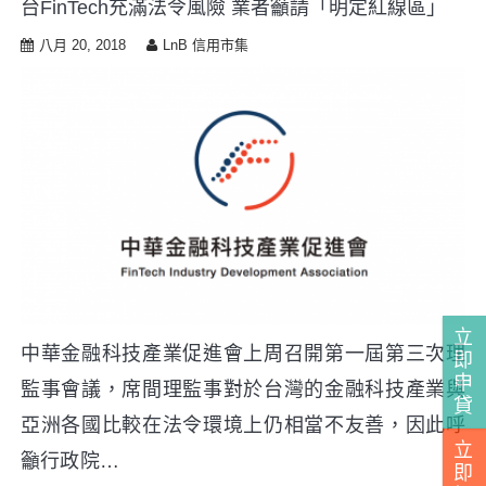
台FinTech充滿法令風險 業者籲請「明定紅線區」
i
p
八月 20, 2018
LnB 信用市集
t
o
c
o
n
t
e
n
t
立
中華金融科技產業促進會上周召開第一屆第三次理
即
申
監事會議，席間理監事對於台灣的金融科技產業與
貸
亞洲各國比較在法令環境上仍相當不友善，因此呼
立
籲行政院…
即