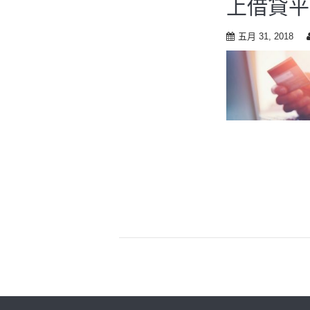
上借貸平
t
o
c
五月 31, 2018
o
n
t
e
n
t