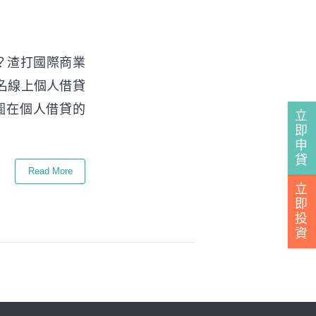
？渣打國際商業
知名線上個人借貸
圖在個人借貸的
立
即
申
貸
Read More
立
即
投
資