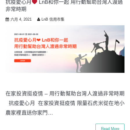
抗疫愛心月
LnB和你一起 用行動幫助台灣人渡過
i
非常時期
p
t
六月 4, 2021
LnB 信用市集
o
c
o
n
t
e
n
t
在家投資挺疫情 – 用行動幫助台灣人渡過非常時期
抗疫愛心月 在家投資挺疫情 限量石虎米從在地小
農家裡直送你家門…
Read More