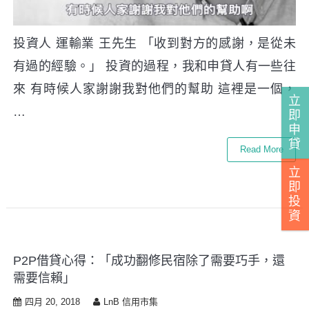
投資人 運輸業 王先生 「收到對方的感謝，是從未
有過的經驗。」 投資的過程，我和申貸人有一些往
來 有時候人家謝謝我對他們的幫助 這裡是一個，
立
…
即
申
貸
Read More
立
即
投
資
P2P借貸心得：「成功翻修民宿除了需要巧手，還
需要信賴」
四月 20, 2018
LnB 信用市集