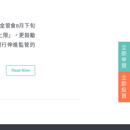
金管會8月下旬
上限」，更鼓勵
銀行伸進監管的
立
即
申
貸
Read More
立
即
投
資