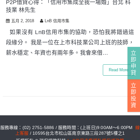
P2P借貸心得：「信用市集成全我一場婚」台北 科
i
技業 林先生
p
t
五月 2, 2018
LnB 信用市集
o
c
如果沒有 LnB信用市集的協助，恐怕我將錯過這
o
段緣分。 我是一位在上市科技業公司上班的技師，
n
t
薪水穩定、年資也有兩年多。我會來借…
立
e
即
n
申
Read More
t
貸
立
即
投
資
服務專線：(02) 2751-5886 / 服務時間：(上班日)9:00AM～6:00PM
線
上客服
/ 10595台北市松山區南京東路三段287號5樓之1