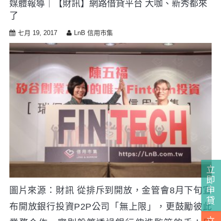
媒體報導｜【財訊】網路借貸平台 大咖、新秀都來
i
了
p
t
七月 19, 2017
LnB 信用市集
o
c
o
n
t
e
n
t
立
即
申
圖片來源：財訊 從排斥到開放，金管會8月下旬宣
貸
布開放銀行投資P2P公司「無上限」，更鼓勵彼此
立