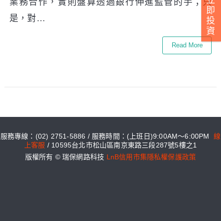
業務合作，實則盤算透過銀行伸進監管的手；只
即
是，對…
投
資
Read More
服務專線：(02) 2751-5886 / 服務時間：(上班日)9:00AM～6:00PM
線
上客服
/ 10595台北市松山區南京東路三段287號5樓之1
版權所有 © 瑞保網路科技
LnB信用市集隱私權保護政策