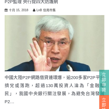
P2P監理 央行提四大防護網
i
p
十月 15, 2018
LnB 信用市集
t
o
c
o
n
t
e
n
t
立
中國大陸P2P網路借貸連環爆，逾200多家P2P平台
即
申
擠兌或落跑，超過130萬投資人淪為「金融難
貸
民」，我國中央銀行關注發展，為避免台灣發展
立
P2…
即