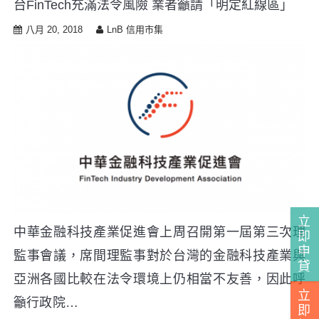
台FinTech充滿法令風險 業者籲請「明定紅線區」
i
p
八月 20, 2018
LnB 信用市集
t
o
c
o
n
t
e
n
t
立
中華金融科技產業促進會上周召開第一屆第三次理
即
申
監事會議，席間理監事對於台灣的金融科技產業與
貸
亞洲各國比較在法令環境上仍相當不友善，因此呼
立
籲行政院…
即