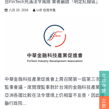
台FinTech充滿法令風險 業者籲請「明定紅線區」
i
p
八月 20, 2018
LnB 信用市集
t
o
c
o
n
t
e
n
t
立
中華金融科技產業促進會上周召開第一屆第三次理
即
申
監事會議，席間理監事對於台灣的金融科技產業與
貸
亞洲各國比較在法令環境上仍相當不友善，因此呼
立
籲行政院…
即