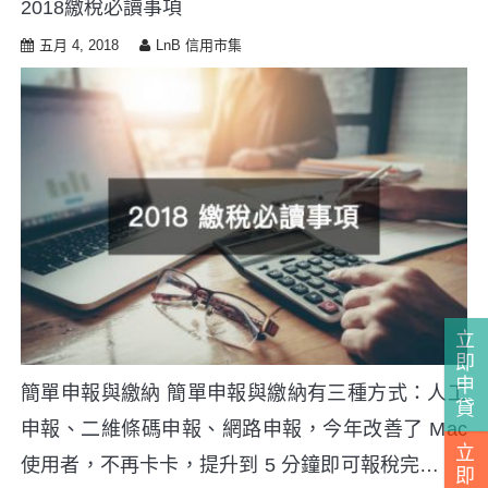
2018繳稅必讀事項
i
p
五月 4, 2018
LnB 信用市集
t
o
c
o
n
t
e
n
t
立
即
申
簡單申報與繳納 簡單申報與繳納有三種方式：人工
貸
申報、二維條碼申報、網路申報，今年改善了 Mac
立
使用者，不再卡卡，提升到 5 分鐘即可報稅完…
即