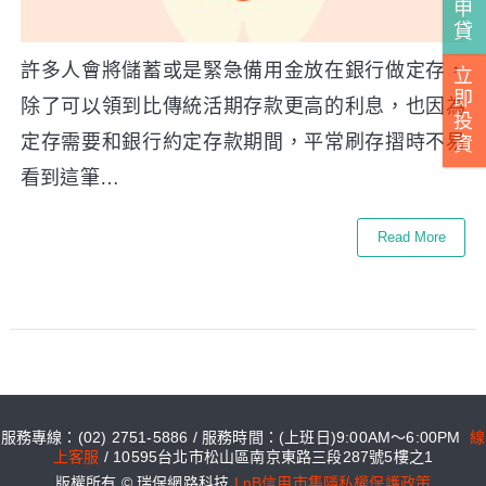
申
貸
許多人會將儲蓄或是緊急備用金放在銀行做定存，
立
即
除了可以領到比傳統活期存款更高的利息，也因為
投
定存需要和銀行約定存款期間，平常刷存摺時不易
資
看到這筆…
Read More
服務專線：(02) 2751-5886 / 服務時間：(上班日)9:00AM～6:00PM
線
上客服
/ 10595台北市松山區南京東路三段287號5樓之1
版權所有 © 瑞保網路科技
LnB信用市集隱私權保護政策