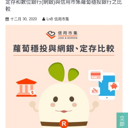
定存和數位銀行(網銀)與信用市集蘿蔔穩投銀行之比
i
較
p
t
十二月 30, 2020
LnB 信用市集
o
c
o
n
t
e
n
t
立
即