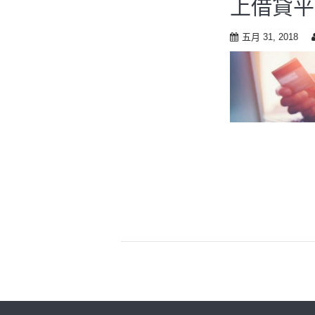
上借貸平
t
o
c
五月 31, 2018
o
n
t
e
n
t