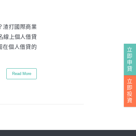
？渣打國際商業
知名線上個人借貸
圖在個人借貸的
立
即
申
貸
Read More
立
即
投
資