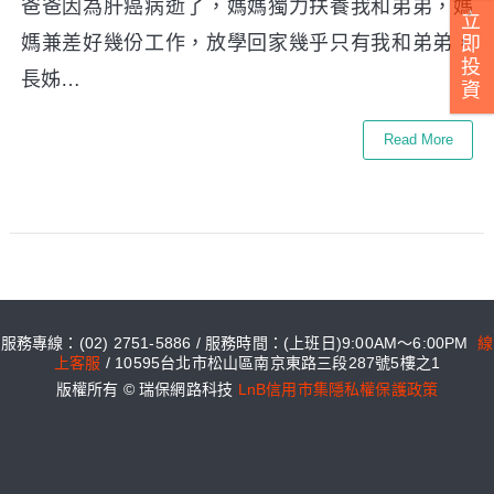
爸爸因為肝癌病逝了，媽媽獨力扶養我和弟弟，媽
立
媽兼差好幾份工作，放學回家幾乎只有我和弟弟，
即
投
長姊…
資
Read More
服務專線：(02) 2751-5886 / 服務時間：(上班日)9:00AM～6:00PM
線
上客服
/ 10595台北市松山區南京東路三段287號5樓之1
版權所有 © 瑞保網路科技
LnB信用市集隱私權保護政策