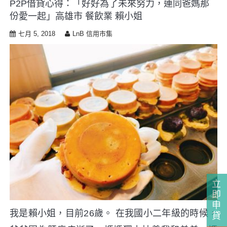
P2P借貸心得：「好好為了未來努力，連同爸媽那
i
份愛一起」高雄市 餐飲業 賴小姐
p
t
七月 5, 2018
LnB 信用市集
o
c
o
n
t
e
n
t
立
即
申
我是賴小姐，目前26歲。 在我國小二年級的時候，
貸