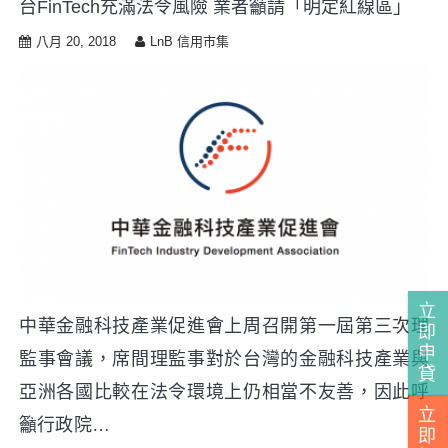
台FinTech充滿法令風險 業者籲請「明定紅線區」
i
p
八月 20, 2018
LnB 信用市集
t
o
c
o
n
t
e
n
t
立
中華金融科技產業促進會上周召開第一屆第三次理
即
申
監事會議，席間理監事對於台灣的金融科技產業與
貸
亞洲各國比較在法令環境上仍相當不友善，因此呼
立
籲行政院…
即