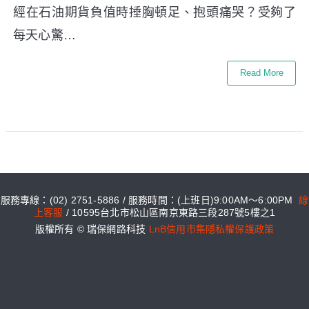
經在石油期貨負值時捶胸頓足、抱頭痛哭？受夠了
每天心驚…
Read More
服務專線：(02) 2751-5886 / 服務時間：(上班日)9:00AM～6:00PM
線
上客服
/ 10595台北市松山區南京東路三段287號5樓之1
版權所有 © 瑞保網路科技
LnB信用市集隱私權保護政策