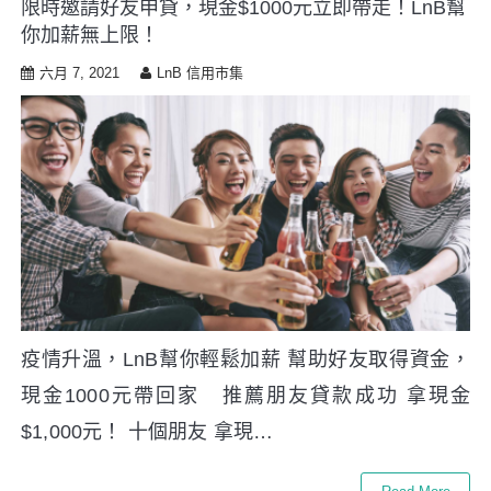
限時邀請好友申貸，現金$1000元立即帶走！LnB幫
i
你加薪無上限！
p
t
六月 7, 2021
LnB 信用市集
o
c
o
n
t
e
n
t
疫情升溫，LnB幫你輕鬆加薪 幫助好友取得資金，
現金1000元帶回家 推薦朋友貸款成功 拿現金
$1,000元！ 十個朋友 拿現…