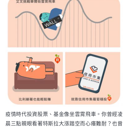
疫情時代投資股票、基金像坐雲霄飛車。你曾經凌
晨三點親眼看著特斯拉大漲踏空而心癢難耐？也曾