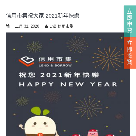
立
信用市集祝大家 2021新年快樂
即
申
十二月 31, 2020
LnB 信用市集
貸
立
即
投
資