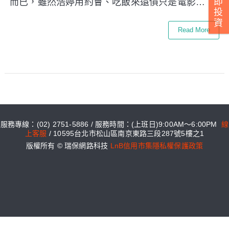
即
而已，雖然浩婷用約會、吃飯來還債只是電影…
投
資
Read More
服務專線：(02) 2751-5886 / 服務時間：(上班日)9:00AM～6:00PM
線
上客服
/ 10595台北市松山區南京東路三段287號5樓之1
版權所有 © 瑞保網路科技
LnB信用市集隱私權保護政策