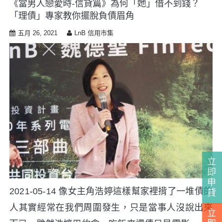
《當男人戀愛時-信貸篇》為何「她」借不到錢？
i
「理債」專家教你擺脫負債眉角
p
t
五月 26, 2021
LnB 信用市集
o
c
o
n
t
e
n
t
立
即
申
2021-05-14 像女主角浩婷這樣幫家裡揹了一堆債的
貸
人其實經常在我們周圍發生，只是當事人沒說出來
立