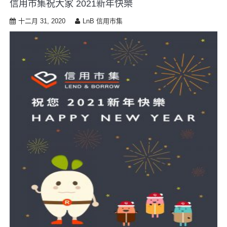
信用市集祝大家 2021新年快樂
i
p
十二月 31, 2020
LnB 信用市集
t
o
c
o
n
t
e
n
t