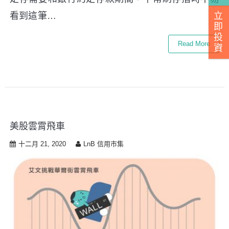
立
看到這筆…
即
投
Read More
資
美股雲霄飛車
十二月 21, 2020
LnB 信用市集