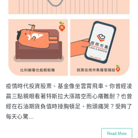
疫情時代投資股票、基金像坐雲霄飛車。你曾經凌
晨三點親眼看著特斯拉大漲踏空而心癢難耐？也曾
經在石油期貨負值時捶胸頓足、抱頭痛哭？受夠了
每天心驚…
Read More