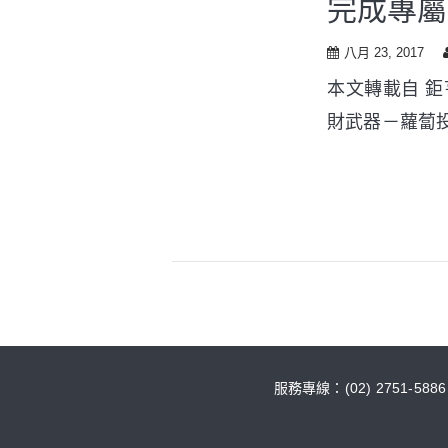
完成專屬
t
o
c
八月 23, 2017
o
本文轉載自 鉅亨
n
t
財武器－蘿蔔投
e
n
t
服務專線：(02) 2751-588