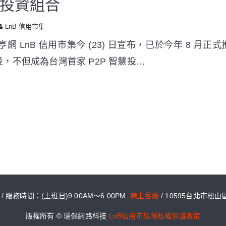
投資組合
LnB 信用市集
網 LnB 信用市集今 (23) 日宣布，已於今年 8 月
，不但成為台灣首家 P2P 智慧投…
6 / 服務時間：(上班日)9:00AM～6:00PM
線上客服
/ 10595台北市松
版權所有 © 瑞保網路科技
LnB信用市集隱私權保護政策