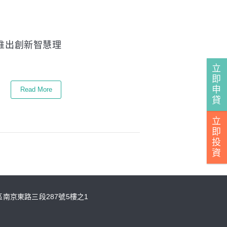
正式推出創新智慧理
立
即
申
Read More
貸
立
即
投
資
山區南京東路三段287號5樓之1