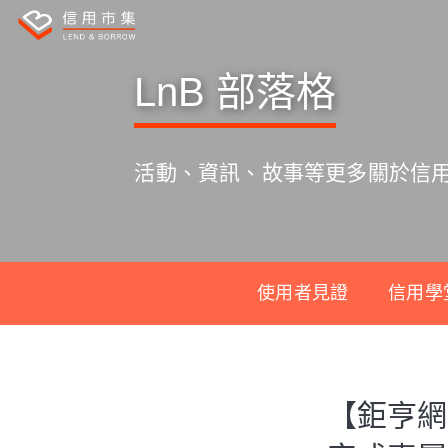
LnB 部落格
活動、資訊、故事等更多關於信
使用者見證
信用學
S
k
【鉅亨網
i
p