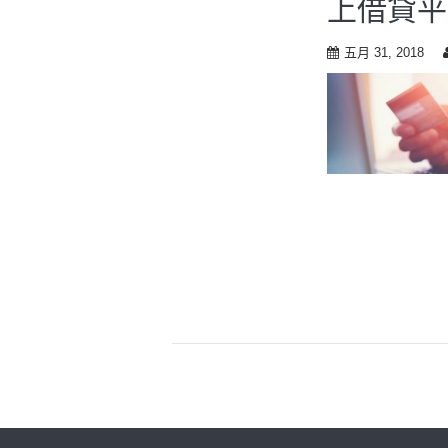
上借貸平
t
o
c
五月 31, 2018
o
n
t
e
n
t