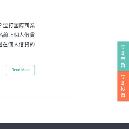
？渣打國際商業
知名線上個人借貸
圖在個人借貸的
立
即
申
貸
Read More
立
即
投
資