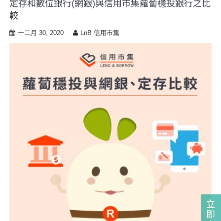
定存和數位銀行(網銀)與信用市集蘿蔔穩投銀行之比
i
較
p
t
十二月 30, 2020
LnB 信用市集
o
c
o
n
t
e
n
t
立
即