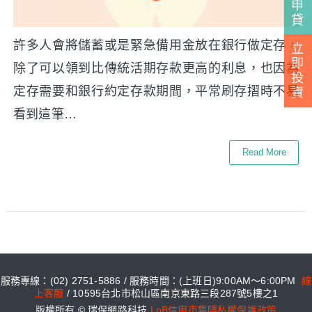
申
貸
許多人會將儲蓄或是緊急備用金放在銀行做定存，
立
即
除了可以領到比傳統活期存款更高的利息，也因為
投
定存需要和銀行約定存款期間，平常刷存摺時不易
資
看到這筆…
Read More
服務專線：(02) 2751-5886 / 服務時間：(上班日)9:00AM～6:00PM
線
上客服
/ 10595台北市松山區南京東路三段287號5樓之1
版權所有 © 瑞保網路科技
LnB信用市集隱私權保護政策