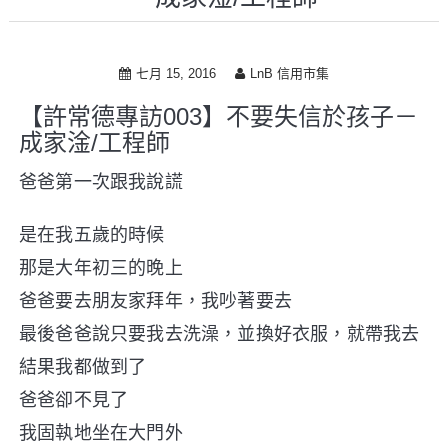
i
p
t
七月 15, 2016
LnB 信用市集
o
c
【許常德專訪003】不要失信於孩子－
o
成家淦/工程師
n
t
爸爸第一次跟我說謊
e
n
t
是在我五歲的時候
那是大年初三的晚上
爸爸要去朋友家拜年，我吵著要去
最後爸爸說只要我去洗澡，並換好衣服，就帶我去
結果我都做到了
爸爸卻不見了
我固執地坐在大門外