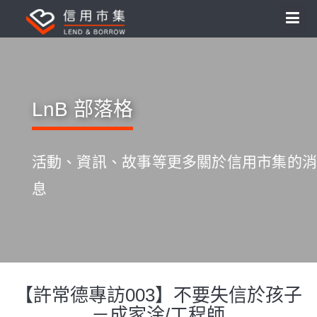
LnB 部落格
活動、資訊、故事等更多關於信用市集的消
息
【許常德專訪003】不要失信於孩子
S
k
－成家淦/工程師