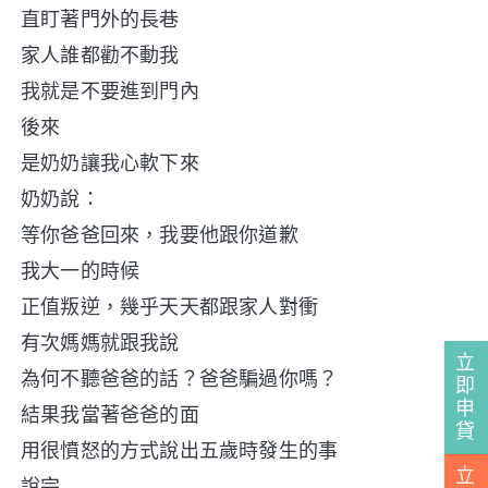
直盯著門外的長巷
家人誰都勸不動我
我就是不要進到門內
後來
是奶奶讓我心軟下來
奶奶說：
等你爸爸回來，我要他跟你道歉
我大一的時候
正值叛逆，幾乎天天都跟家人對衝
有次媽媽就跟我說
立
為何不聽爸爸的話？爸爸騙過你嗎？
即
申
結果我當著爸爸的面
貸
用很憤怒的方式說出五歲時發生的事
立
說完