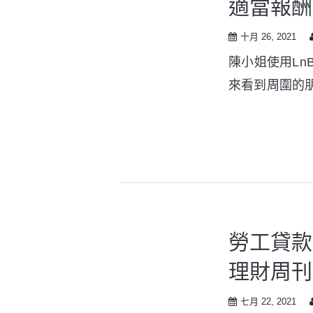
適當報酬
t
o
c
十月 26, 2021
o
陳小姐使用L
n
t
來看到周圍的
e
n
t
勞工貸款
理財周刊
七月 22, 2021