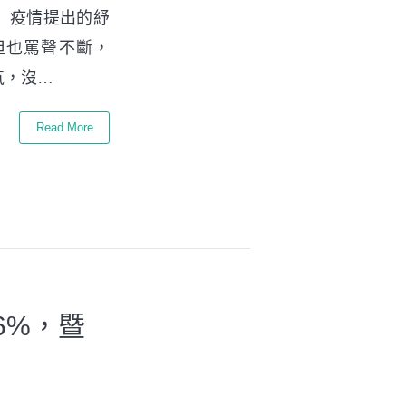
9）疫情提出的紓
但也罵聲不斷，
氣，沒…
Read More
6%，暨