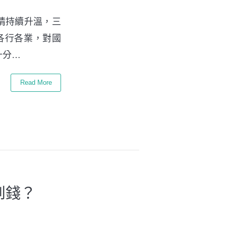
疫情持續升溫，三
擊各行各業，對國
十分…
Read More
到錢？