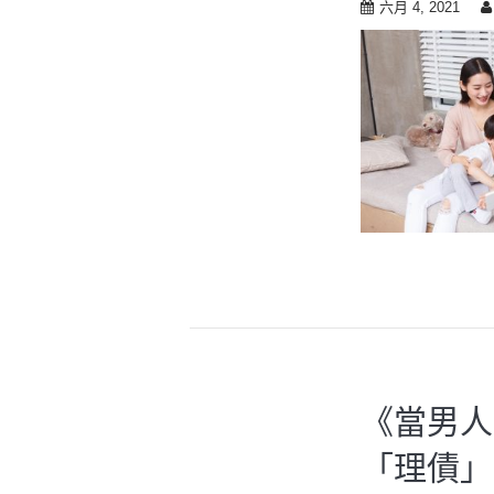
六月 4, 2021
《當男人
「理債」