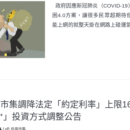
政府因應新冠肺炎（COVID-1
困4.0方案，讓很多民眾超期待
能上網的就整天掛在網路上碰運
信用市集調降法定「約定利率」上限1
ᐩ」投資方式調整公告
LnB 信用市集