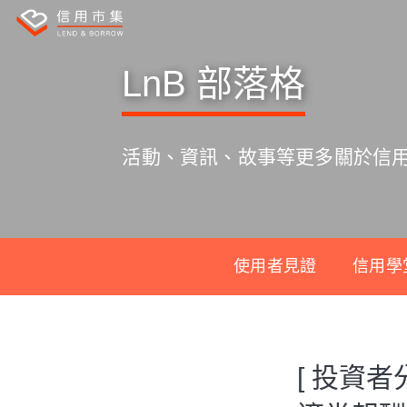
LnB 部落格
活動、資訊、故事等更多關於信
使用者見證
信用學
S
k
[ 投資者
i
p