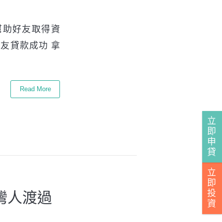
幫助好友取得資
朋友貸款成功 拿
Read More
立
即
申
貸
立
即
投
灣人渡過
資