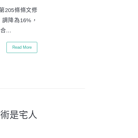
第205條條文修
 調降為16%，
配合…
Read More
財術是宅人