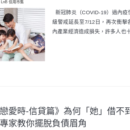
LnB 信用市集
新冠肺炎（COVID-19）過內
級警戒延長至7/12日，再次衝
內產業經濟造成損失，許多人也
戀愛時-信貸篇》為何「她」借不
專家教你擺脫負債眉角