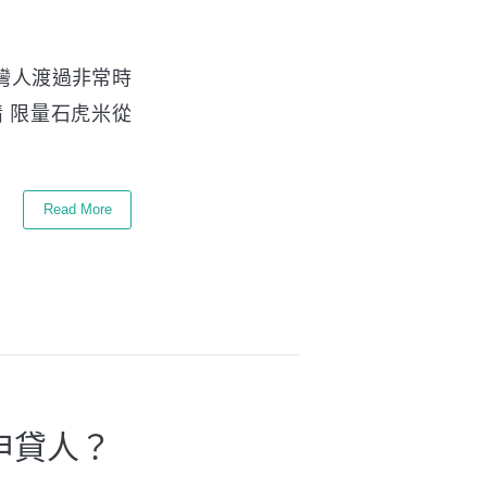
台灣人渡過非常時
 限量石虎米從
Read More
申貸人？