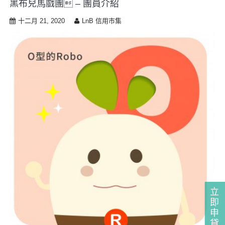
黑布兒馬戲團 – 團員介紹
i
p
十二月 21, 2020
LnB 信用市集
t
o
c
o
n
t
e
n
t
立
即
申
貸