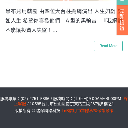
立
黑布兒馬戲團 由四位大台柱擔綱演出 人生如戲 戲
即
如人生 希望你喜歡他們 Ａ型的黑輪吉 『我絕對
投
資
不能讓投資人失望！…
Read More
服務專線：(02) 2751-5886 / 服務時間：(上班日)9:00AM～6:00PM
線
上客服
/ 10595台北市松山區南京東路三段287號5樓之1
版權所有 © 瑞保網路科技
LnB信用市集隱私權保護政策