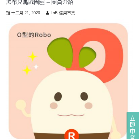
黑布兒馬戲團 – 團員介紹
i
p
十二月 21, 2020
LnB 信用市集
t
o
c
o
n
t
e
n
t
立
即
申
貸