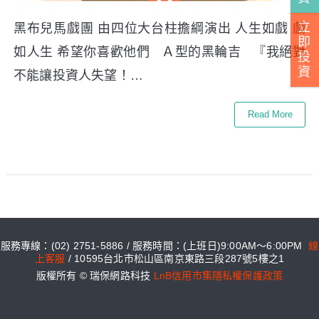
立
黑布兒馬戲團 由四位大台柱擔綱演出 人生如戲 戲
即
如人生 希望你喜歡他們 Ａ型的黑輪吉 『我絕對
投
資
不能讓投資人失望！…
Read More
服務專線：(02) 2751-5886 / 服務時間：(上班日)9:00AM～6:00PM
線
上客服
/ 10595台北市松山區南京東路三段287號5樓之1
版權所有 © 瑞保網路科技
LnB信用市集隱私權保護政策