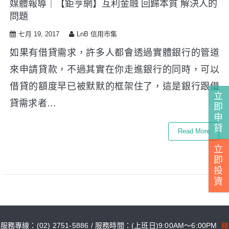
媒體報導｜【鉅亨網】互利金融 回歸本質 解決人的
i
問題
p
t
七月 19, 2017
LnB 信用市集
o
c
如果有借貸需求，許多人都會透過實體銀行的管道
o
來申請貸款，不過其實在你走進銀行的同時，可以
n
t
借貸的額度早已被默默的框架住了，這是銀行跟借
e
立
貸需求者…
n
即
申
t
貸
Read More
立
即
投
資
服務專線：(02) 2751-5886 / 服務時間：(上班日)9:00AM～6:00PM
線