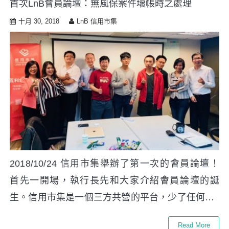
首次LnB會員論壇：無風保案件壞帳時之處理
i
p
十月 30, 2018
LnB 信用市集
t
o
c
o
n
t
e
n
t
2018/10/24 信用市集舉辦了第一次的會員論壇！
首先一開場，執行長先和大家介紹會員論壇的誕
生。信用市集是一個三方共營的平台，少了任何…
Read More