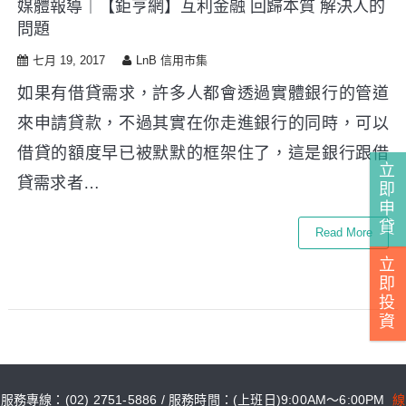
媒體報導｜【鉅亨網】互利金融 回歸本質 解決人的
i
問題
p
t
七月 19, 2017
LnB 信用市集
o
c
如果有借貸需求，許多人都會透過實體銀行的管道
o
來申請貸款，不過其實在你走進銀行的同時，可以
n
t
借貸的額度早已被默默的框架住了，這是銀行跟借
e
立
貸需求者…
n
即
申
t
貸
Read More
立
即
投
資
服務專線：(02) 2751-5886 / 服務時間：(上班日)9:00AM～6:00PM
線