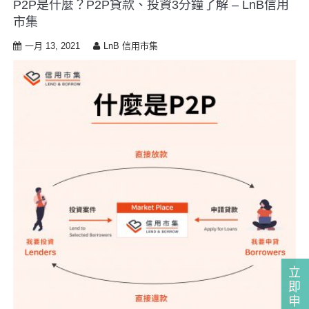
P2P是什麼？P2P貸款、投資3分鐘了解 – LnB信用
i
市集
p
t
一月 13, 2021
LnB 信用市集
o
c
o
n
t
e
n
t
立
即
申