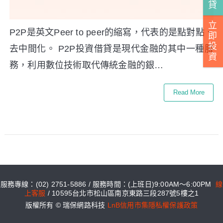
貸
立
P2P是英文Peer to peer的縮寫，代表的是點對點、
即
投
去中間化。 P2P投資借貸是現代金融的其中一種服
資
務，利用數位技術取代傳統金融的銀…
Read More
服務專線：(02) 2751-5886 / 服務時間：(上班日)9:00AM～6:00PM
線
上客服
/ 10595台北市松山區南京東路三段287號5樓之1
版權所有 © 瑞保網路科技
LnB信用市集隱私權保護政策