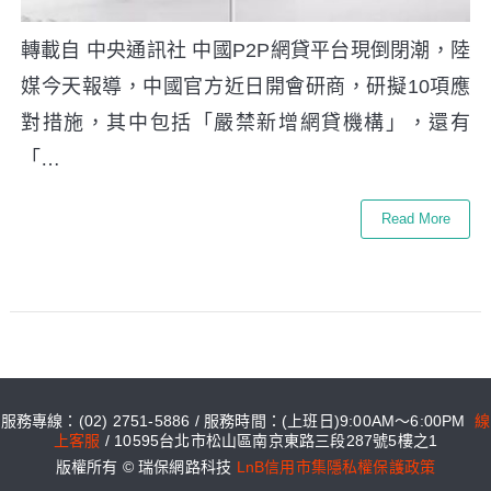
轉載自 中央通訊社 中國P2P網貸平台現倒閉潮，陸
媒今天報導，中國官方近日開會研商，研擬10項應
對措施，其中包括「嚴禁新增網貸機構」，還有
「…
Read More
服務專線：(02) 2751-5886 / 服務時間：(上班日)9:00AM～6:00PM
線
上客服
/ 10595台北市松山區南京東路三段287號5樓之1
版權所有 © 瑞保網路科技
LnB信用市集隱私權保護政策