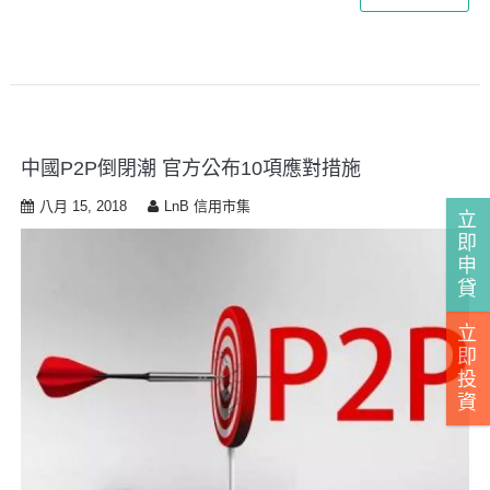
中國P2P倒閉潮 官方公布10項應對措施
八月 15, 2018
LnB 信用市集
立
即
申
貸
立
即
投
資