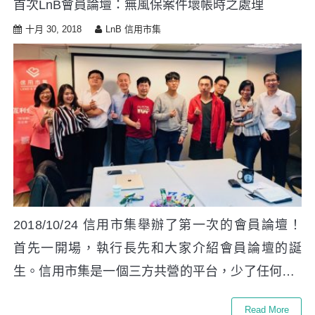
首次LnB會員論壇：無風保案件壞帳時之處理
i
p
十月 30, 2018
LnB 信用市集
t
o
c
o
n
t
e
n
t
2018/10/24 信用市集舉辦了第一次的會員論壇！
首先一開場，執行長先和大家介紹會員論壇的誕
生。信用市集是一個三方共營的平台，少了任何…
Read More