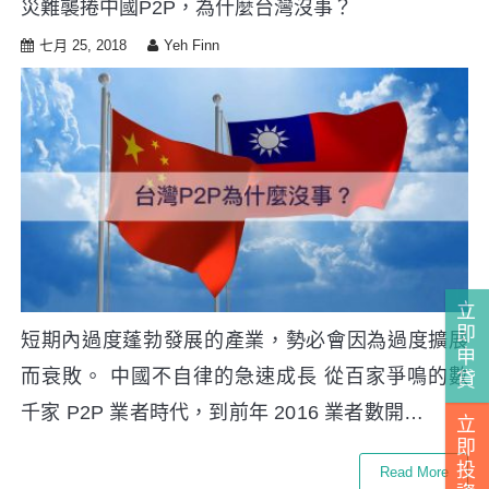
災難襲捲中國P2P，為什麼台灣沒事？
i
p
七月 25, 2018
Yeh Finn
t
o
c
o
n
t
e
n
t
立
即
短期內過度蓬勃發展的產業，勢必會因為過度擴展
申
而衰敗。 中國不自律的急速成長 從百家爭鳴的數
貸
千家 P2P 業者時代，到前年 2016 業者數開…
立
即
投
Read More