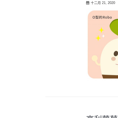
t
十二月 21, 2020
o
c
o
n
t
e
n
t