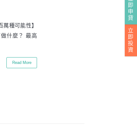
即
申
貸
百萬種可能性】
立
做什麼？ 最高
即
投
資
Read More