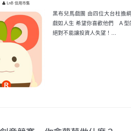
LnB 信用市集
黑布兒馬戲團 由四位大台柱擔綱
戲如人生 希望你喜歡他們 Ａ型
絕對不能讓投資人失望！…