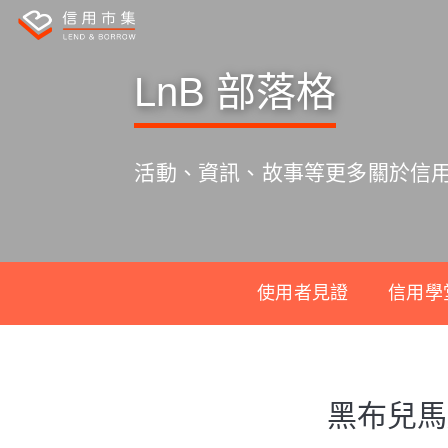
LnB 部落格
活動、資訊、故事等更多關於信
使用者見證
信用學
S
k
黑布兒馬
i
p