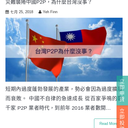
災難襲捲中國P2P，為什麼台灣沒事？
i
p
七月 25, 2018
Yeh Finn
t
o
c
o
n
t
e
n
t
立
即
短期內過度蓬勃發展的產業，勢必會因為過度擴展
申
而衰敗。 中國不自律的急速成長 從百家爭鳴的數
貸
千家 P2P 業者時代，到前年 2016 業者數開…
立
即
投
Read More