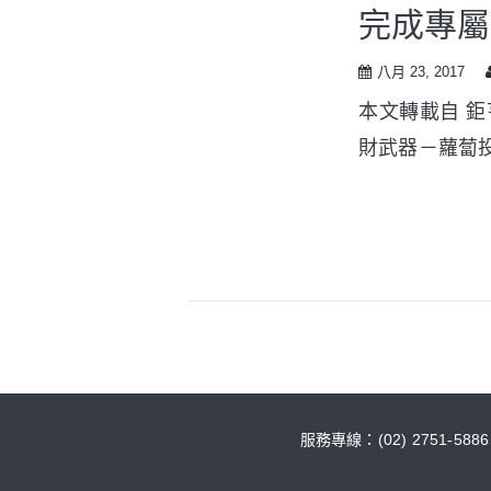
完成專屬
八月 23, 2017
本文轉載自 鉅亨
財武器－蘿蔔投
服務專線：(02) 2751-588