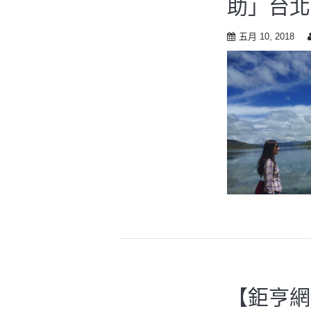
助」台北
t
o
c
五月 10, 2018
o
n
t
e
n
t
【鉅亨網