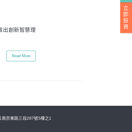
立
即
投
資
正式推出創新智慧理
Read More
山區南京東路三段287號5樓之1