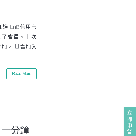
道 LnB信用市
入了會員。上次
參加。 其實加入
Read More
立
即
申
 一分鐘
貸