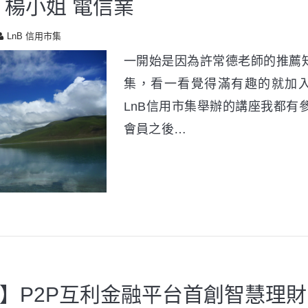
 楊小姐 電信業
LnB 信用市集
一開始是因為許常德老師的推薦知
集，看一看覺得滿有趣的就加
LnB信用市集舉辦的講座我都有
會員之後…
】P2P互利金融平台首創智慧理財