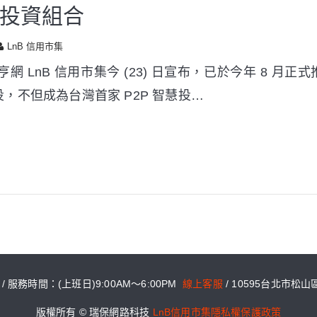
投資組合
LnB 信用市集
網 LnB 信用市集今 (23) 日宣布，已於今年 8 月
，不但成為台灣首家 P2P 智慧投…
6 / 服務時間：(上班日)9:00AM～6:00PM
線上客服
/ 10595台北市松
版權所有 © 瑞保網路科技
LnB信用市集隱私權保護政策