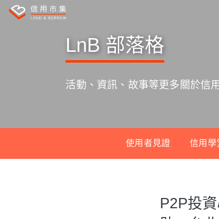
LnB 部落格
活動、資訊、故事等更多關於信
使用者見證
信用學
S
k
P2P投
i
p