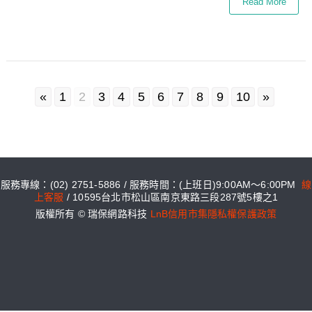
Read More
«
1
2
3
4
5
6
7
8
9
10
»
服務專線：(02) 2751-5886 / 服務時間：(上班日)9:00AM～6:00PM
線
上客服
/ 10595台北市松山區南京東路三段287號5樓之1
版權所有 © 瑞保網路科技
LnB信用市集隱私權保護政策