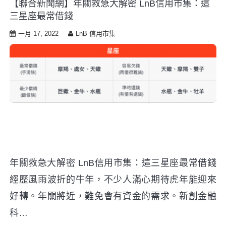
【聯合新聞網】年關救急大解密 LnB信用市集：這
i
三星座最常借錢
p
t
一月 17, 2022
LnB 信用市集
o
c
o
n
t
e
n
t
年關救急大解密 LnB信用市集：這三星座最常借錢
經歷風雨波折的牛年，不少人滿心期待虎年能迎來
好轉。年關將近，難免會有資金的需求。新創金融
科…