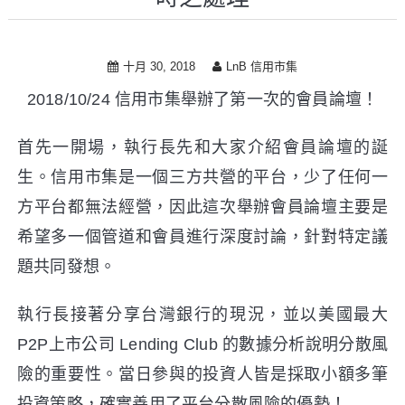
i
p
t
十月 30, 2018
LnB 信用市集
o
c
2018/10/24 信用市集舉辦了第一次的會員論壇！
o
n
首先一開場，執行長先和大家介紹會員論壇的誕
t
e
生。信用市集是一個三方共營的平台，少了任何一
n
方平台都無法經營，因此這次舉辦會員論壇主要是
t
希望多一個管道和會員進行深度討論，針對特定議
題共同發想。
執行長接著分享台灣銀行的現況，並以美國最大
P2P上市公司 Lending Club 的數據分析說明分散風
險的重要性。當日參與的投資人皆是採取小額多筆
投資策略，確實善用了平台分散風險的優勢！