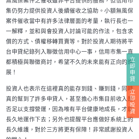
無風保案件之催收雖非平台提供的服務，但信用市
集仍努力提供投資人後續催收之協助。小額無風保
案件催收當中有許多法律層面的考量，執行長也一
一解釋，並和與會投資人討論可能的作法，包含求
償的方式、債權移轉買賣等。對於投資人期待將平
台申貸紀錄列入聯徵信用中心一事，信用市集一直
立
都積極與聯徵商討，希望不久的未來能有正向的進
即
展！
申
貸
投資人也表示在這裡真的能存到錢、賺到錢，同時
立
即
真的幫到了許多申貸人，甚至擔心市集目前收入是
投
否足以支撐營運，因為唯有平台健康地成長，才能
資
長久地運作下去；另外也提醒平台應做好系統上的
長久維護，對於三方將更有保障！非常感謝投資人