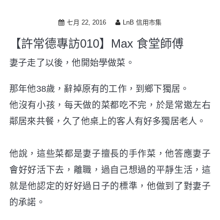
i
p
七月 22, 2016
LnB 信用市集
t
o
【許常德專訪010】Max 食堂師傅
c
o
妻子走了以後，他開始學做菜。
n
t
那年他38歲，辭掉原有的工作，到鄉下獨居。
e
n
他沒有小孩，每天做的菜都吃不完，於是常邀左右
t
鄰居來共餐，久了他桌上的客人有好多獨居老人。
他說，這些菜都是妻子擅長的手作菜，他答應妻子
會好好活下去，離職，過自己想過的平靜生活，這
就是他認定的好好過日子的標準，他做到了對妻子
的承諾。