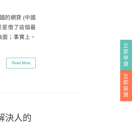
國的網貸 (中國
多只是借了這個最
負面；事實上，
立
即
申
Read More
貸
立
即
投
資
解決人的