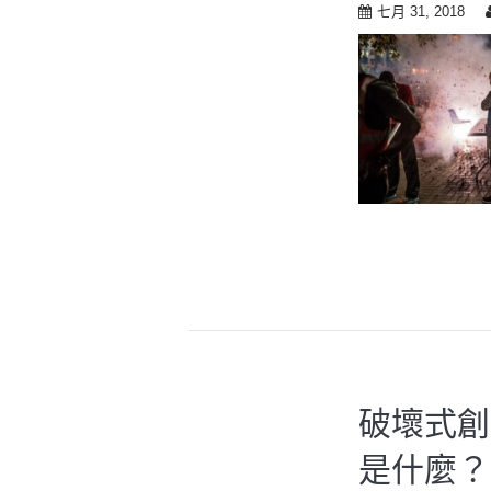
t
七月 31, 2018
o
c
o
n
t
e
n
t
破壞式創
是什麼？