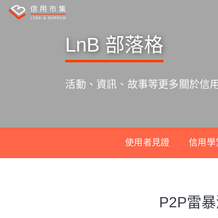
LnB 部落格
活動、資訊、故事等更多關於信
使用者見證
信用學
S
k
P2P雷
i
p