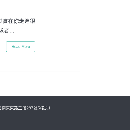
其實在你走進銀
求者…
Read More
山區南京東路三段287號5樓之1