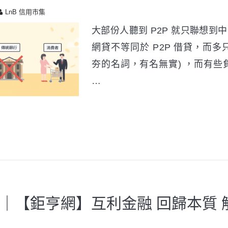
LnB 信用市集
大部份人聽到 P2P 就只聯想到中
網貸不等同於 P2P 借貸，而
夯的名詞，有名無實) ，而有些
…
｜【鉅亨網】互利金融 回歸本質 