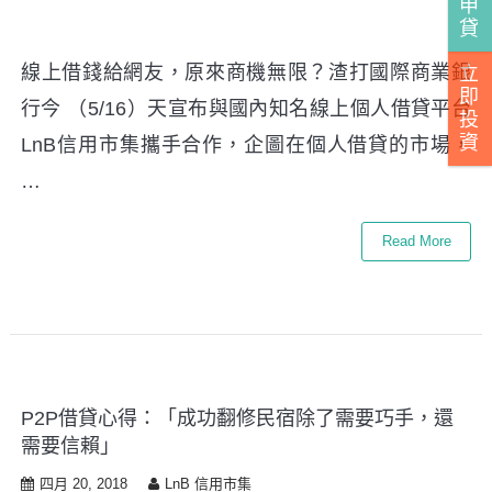
申
貸
線上借錢給網友，原來商機無限？渣打國際商業銀
立
即
行今 （5/16）天宣布與國內知名線上個人借貸平台
投
資
LnB信用市集攜手合作，企圖在個人借貸的市場，
…
Read More
P2P借貸心得：「成功翻修民宿除了需要巧手，還
需要信賴」
四月 20, 2018
LnB 信用市集