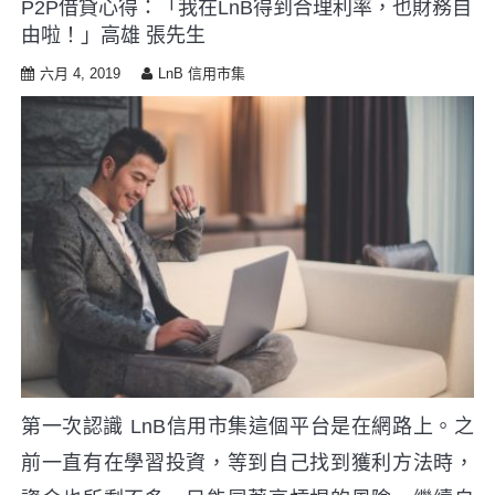
P2P借貸心得：「我在LnB得到合理利率，也財務自
i
由啦！」高雄 張先生
p
t
六月 4, 2019
LnB 信用市集
o
c
o
n
t
e
n
t
第一次認識 LnB信用市集這個平台是在網路上。之
前一直有在學習投資，等到自己找到獲利方法時，