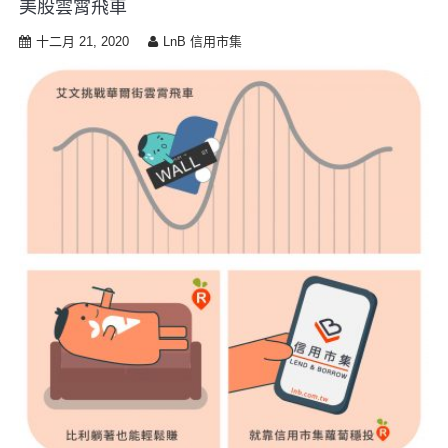
美股雲霄飛車
i
p
十二月 21, 2020
LnB 信用市集
t
o
c
o
n
t
e
n
t