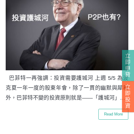
立
即
申
貸
巴菲特一再強調：投資需要護城河 上週 5/5 為波
立
克夏一年一度的股東年會，除了一貫的幽默與犀利
即
外，巴菲特不變的投資原則就是——「護城河」…
投
資
Read More