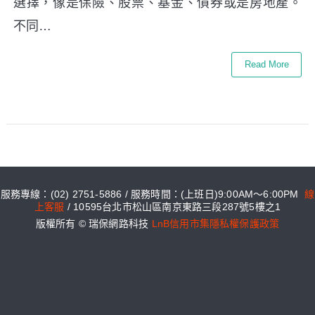
選擇，像是保險、股票、基金、債券或是房地產。
不同…
Read More
服務專線：(02) 2751-5886 / 服務時間：(上班日)9:00AM～6:00PM
線
上客服
/ 10595台北市松山區南京東路三段287號5樓之1
版權所有 © 瑞保網路科技
LnB信用市集隱私權保護政策