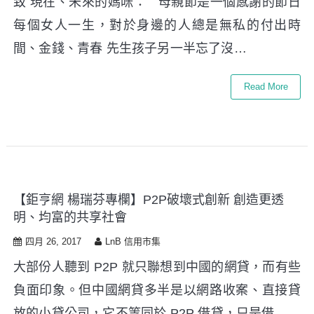
致 現在、未來的媽咪： 母親節是一個感謝的節日
每個女人一生，對於身邊的人總是無私的付出時
間、金錢、青春 先生孩子另一半忘了沒…
Read More
【鉅亨網 楊瑞芬專欄】P2P破壞式創新 創造更透
明、均富的共享社會
四月 26, 2017
LnB 信用市集
大部份人聽到 P2P 就只聯想到中國的網貸，而有些
負面印象。但中國網貸多半是以網路收案、直接貸
放的小貸公司，它不等同於 P2P 借貸，只是借…