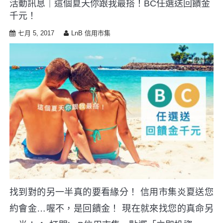
活動訊息｜這個夏天你跟我最搭！BC任選送回饋金
i
千元！
p
t
七月 5, 2017
LnB 信用市集
o
c
o
n
t
e
n
t
找到對的另一半真的要看緣分！ 信用市集炎夏送您
約會金…喔不，是回饋金！ 現在就來找您的真命另