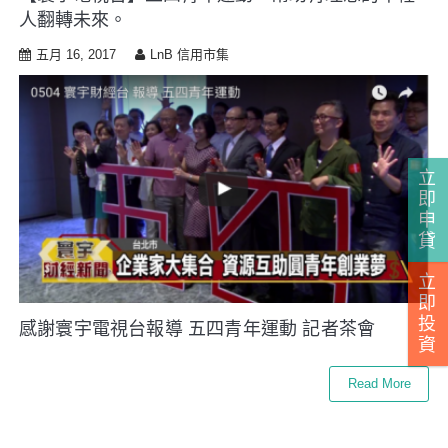
人翻轉未來。
五月 16, 2017
LnB 信用市集
立
即
申
貸
立
即
投
感謝寰宇電視台報導 五四青年運動 記者茶會
資
Read More