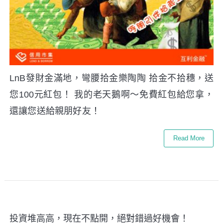
LnB發財金滿地，彎腰拾金樂陶陶 拾金不拾穗，送
您100元紅包！ 我的老天鵝啊～免費紅包給您拿，
還讓您送給親朋好友！
Read More
投資堆高高，現在不點開，絕對錯過好機會！