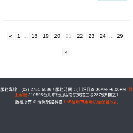
«
1
...
18
19
20
21
22
23
24
...
29
»
服務專線：(02) 2751-5886 / 服務時間：(上班日)9:00AM～6:00PM
線
上客服
/ 10595台北市松山區南京東路三段287號5樓之1
版權所有 © 瑞保網路科技
LnB信用市集隱私權保護政策