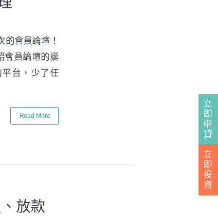
理
第一次的會員論壇！
紹會員論壇的誕
的平台，少了任
立
即
Read More
申
貸
立
即
投
資
員、放款