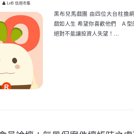
LnB 信用市集
黑布兒馬戲團 由四位大台柱擔綱
戲如人生 希望你喜歡他們 Ａ型
絕對不能讓投資人失望！…