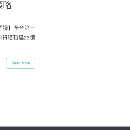
策略
tM解讀】全台第一
申貸總額達23億
Read More