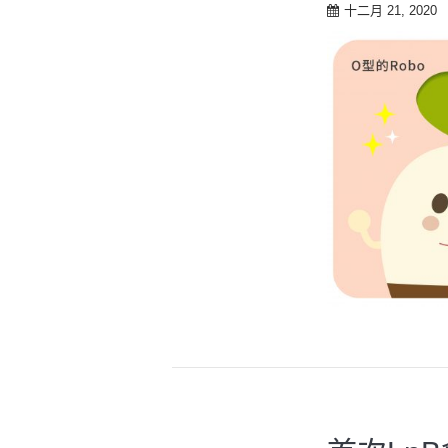
t
十二月 21, 2020
o
c
o
n
t
e
n
t