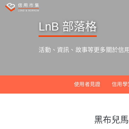
LnB 部落格
活動、資訊、故事等更多關於信
使用者見證
信用學
S
k
黑布兒馬
i
p