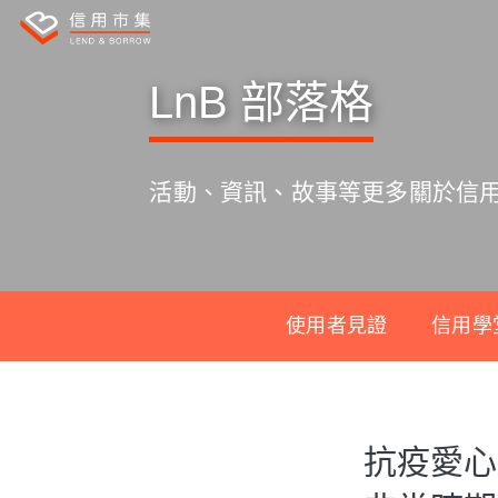
LnB 部落格
活動、資訊、故事等更多關於信
使用者見證
信用學
S
k
抗疫愛心
i
p