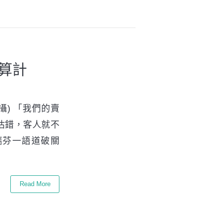
的算計
攝) 「我們的賣
估錯，客人就不
瑞芬一語道破關
Read More