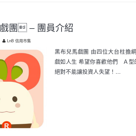
戲團 – 團員介紹
LnB 信用市集
黑布兒馬戲團 由四位大台柱擔綱
戲如人生 希望你喜歡他們 Ａ型
絕對不能讓投資人失望！…