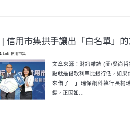
 | 信用市集拱手讓出「白名單」
LnB 信用市集
文章來源：財訊雜誌 (圖/吳尚哲
點就是借款利率比銀行低，如果
來借了！」瑞保網科執行長楊
鍵，正因如…