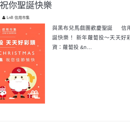
祝你聖誕快樂
LnB 信用市集
與黑布兒馬戲團歡慶聖誕 信
誕快樂！ 新年蘿蔔投～天天好
資：蘿蔔投 &n…