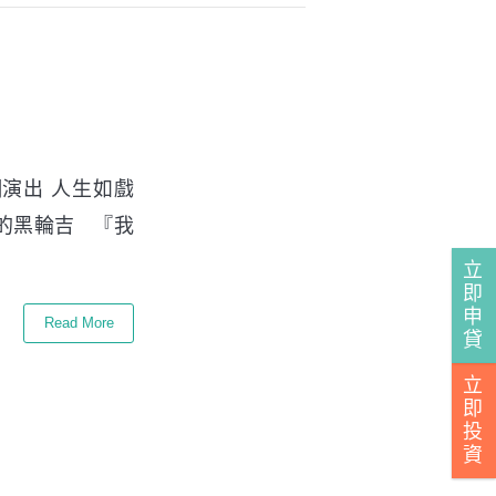
演出 人生如戲
的黑輪吉 『我
立
即
申
Read More
貸
立
即
投
資