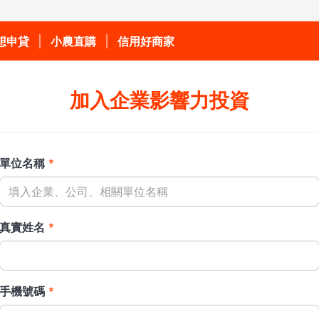
想申貸
小農直購
信用好商家
加入企業影響力投資
貸款
單位名稱
*
車貸款
New!
產貸款
New!
專案
真實姓名
*
貸款
貸款
手機號碼
*