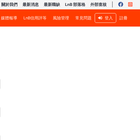
|
關於我們
最新消息
最新職缺
LnB 部落格
外部查核
媒體報導
LnB信用評等
風險管理
常見問題
註冊
登入