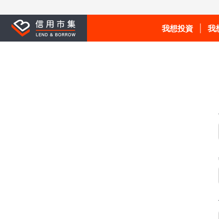
我想投資
我
如何投資
如何申貸
理財講座
申請個人
蘿蔔投⁺
申請汽機
申請不動
申請學生
個人信用案件
申請企業
學生案件
申請小農
企業案件
小農案件
New!
不動產案件
New!